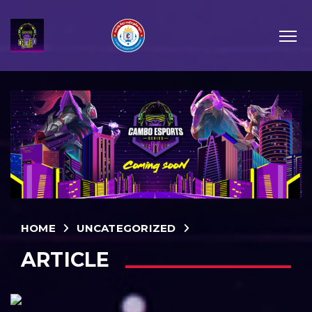
HOME
UNCATEGORIZED
ARTICLE