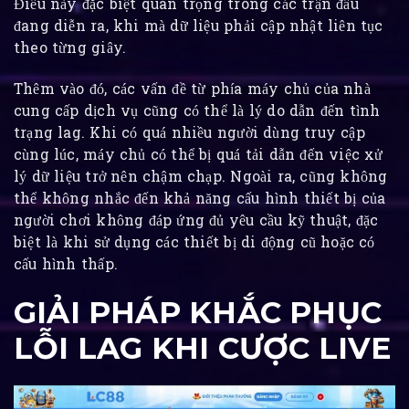
Điều này đặc biệt quan trọng trong các trận đấu
đang diễn ra, khi mà dữ liệu phải cập nhật liên tục
theo từng giây.
Thêm vào đó, các vấn đề từ phía máy chủ của nhà
cung cấp dịch vụ cũng có thể là lý do dẫn đến tình
trạng lag. Khi có quá nhiều người dùng truy cập
cùng lúc, máy chủ có thể bị quá tải dẫn đến việc xử
lý dữ liệu trở nên chậm chạp. Ngoài ra, cũng không
thể không nhắc đến khả năng cấu hình thiết bị của
người chơi không đáp ứng đủ yêu cầu kỹ thuật, đặc
biệt là khi sử dụng các thiết bị di động cũ hoặc có
cấu hình thấp.
GIẢI PHÁP KHẮC PHỤC
LỖI LAG KHI CƯỢC LIVE