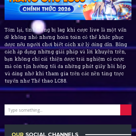
Tóm lại, tình trạng bị lag khi cược live là một vấn
đề không nhỏ nhưng hoàn toàn có thể khắc phục
được nếu người chơi biết cách xử lý đúng đắn. Bằng
cách áp dụng những giải pháp và lời khuyên trên,
bạn không chỉ cải thiện được trải nghiệm cá cược
mà còn tận hưởng tối đa những phút giây hồi hộp
và đáng nhớ khi tham gia trên các nền tảng trực
tuyến như Thể thao LC88.
OUR
SOCIAL CHANNELS