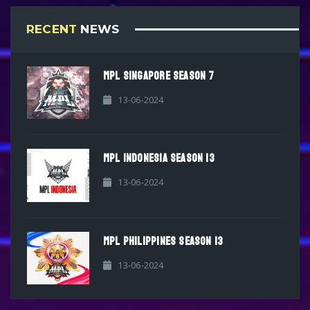
RECENT
NEWS
MPL SINGAPORE SEASON 7
13-06-2024
MPL INDONESIA SEASON 13
13-06-2024
MPL PHILIPPINES SEASON 13
13-06-2024