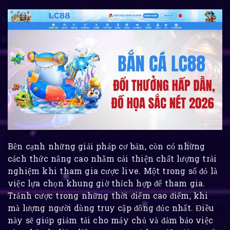
Bên cạnh những giải pháp cơ bản, còn có những
cách thức nâng cao nhằm cải thiện chất lượng trải
nghiệm khi tham gia cược live. Một trong số đó là
việc lựa chọn khung giờ thích hợp để tham gia.
Tránh cược trong những thời điểm cao điểm, khi
mà lượng người dùng truy cập đông đúc nhất. Điều
này sẽ giúp giảm tải cho máy chủ và đảm bảo việc