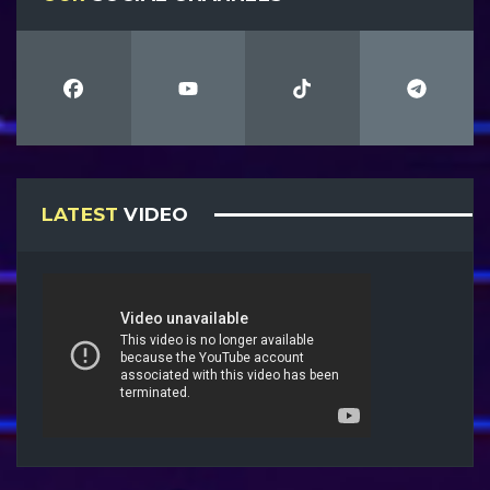
LATEST
VIDEO