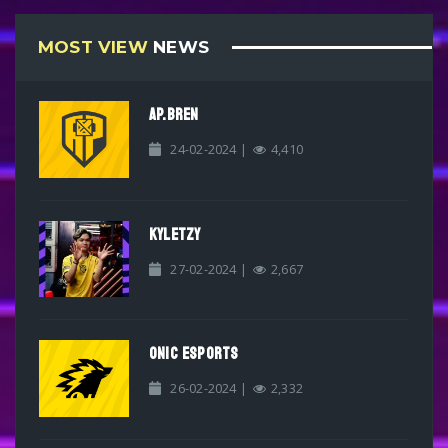
MOST VIEW
NEWS
AP.BREN
24-02-2024 |
4,410
KYLETZY
27-02-2024 |
2,667
ONIC ESPORTS
26-02-2024 |
2,332