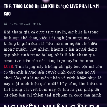
THỂ THAO LC88 BỊ LAG KHI CƯỢC LIVE PHẢI LÀM
SAO
Thu 09, Apr 2026
137
Khi tham gia cá cược trực tuyến, đặc biệt là trong
lĩnh vực thể thao, việc trải nghiệm mượt mà,
không bị gián đoạn là điều mà mọi người chơi đều
mong muốn. Tuy nhiên, không ít lần người dùng
gặp phải tình trạng bị lag, nhất là khi tham gia
cược live trên các nền tảng trực tuyến lớn như
LC88
. Tình trạng này không chỉ gây bực bội mà còn
có thể ảnh hưởng đến quyết định cược của người
chơi. Vậy đâu là nguyên nhân và cách khắc phục lỗi
này một cách hiệu quả nhất? Hãy cùng tìm hiểu chi
tiết trong bài viết hôm nay để tìm ra giải pháp tối
ưu giúp bạn cải thiện trải nghiệm cá cược của mình.