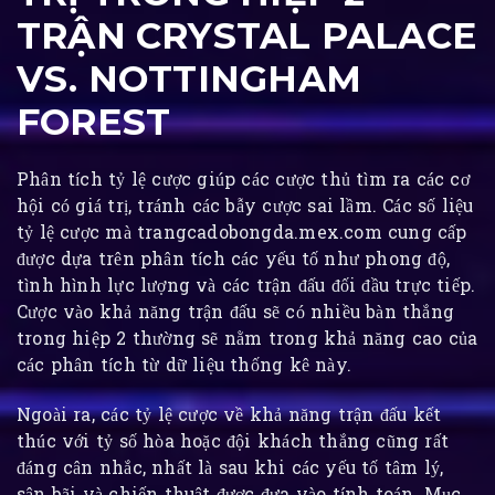
TRẬN CRYSTAL PALACE
VS. NOTTINGHAM
FOREST
Phân tích tỷ lệ cược giúp các cược thủ tìm ra các cơ
hội có giá trị, tránh các bẫy cược sai lầm. Các số liệu
tỷ lệ cược mà trangcadobongda.mex.com cung cấp
được dựa trên phân tích các yếu tố như phong độ,
tình hình lực lượng và các trận đấu đối đầu trực tiếp.
Cược vào khả năng trận đấu sẽ có nhiều bàn thắng
trong hiệp 2 thường sẽ nằm trong khả năng cao của
các phân tích từ dữ liệu thống kê này.
Ngoài ra, các tỷ lệ cược về khả năng trận đấu kết
thúc với tỷ số hòa hoặc đội khách thắng cũng rất
đáng cân nhắc, nhất là sau khi các yếu tố tâm lý,
sân bãi và chiến thuật được đưa vào tính toán. Mục