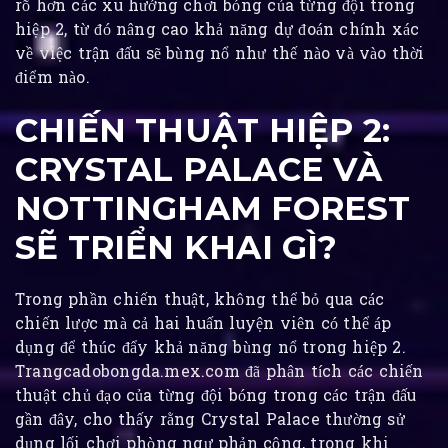
rõ hơn các xu hướng chơi bóng của từng đội trong
hiệp 2, từ đó nâng cao khả năng dự đoán chính xác
về việc trận đấu sẽ bùng nổ như thế nào và vào thời
điểm nào.
CHIẾN THUẬT HIỆP 2:
CRYSTAL PALACE VÀ
NOTTINGHAM FOREST
SẼ TRIỂN KHAI GÌ?
Trong phần chiến thuật, không thể bỏ qua các
chiến lược mà cả hai huấn luyện viên có thể áp
dụng để thúc đẩy khả năng bùng nổ trong hiệp 2.
Trangcadobongda.mex.com đã phân tích các chiến
thuật chủ đạo của từng đội bóng trong các trận đấu
gần đây, cho thấy rằng Crystal Palace thường sử
dụng lối chơi phòng ngự phản công, trong khi