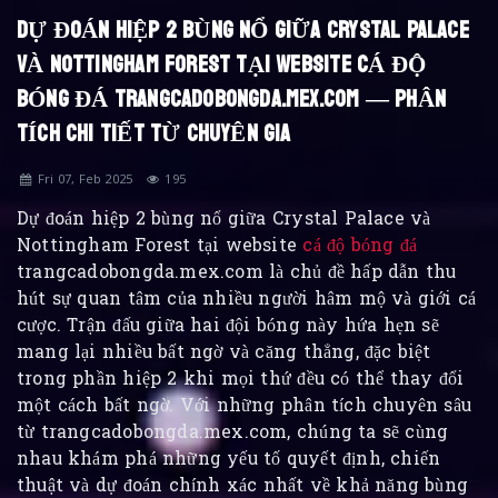
DỰ ĐOÁN HIỆP 2 BÙNG NỔ GIỮA CRYSTAL PALACE
VÀ NOTTINGHAM FOREST TẠI WEBSITE CÁ ĐỘ
BÓNG ĐÁ TRANGCADOBONGDA.MEX.COM — PHÂN
TÍCH CHI TIẾT TỪ CHUYÊN GIA
Fri 07, Feb 2025
195
Dự đoán hiệp 2 bùng nổ giữa Crystal Palace và
Nottingham Forest tại website
cá độ bóng đá
trangcadobongda.mex.com là chủ đề hấp dẫn thu
hút sự quan tâm của nhiều người hâm mộ và giới cá
cược. Trận đấu giữa hai đội bóng này hứa hẹn sẽ
mang lại nhiều bất ngờ và căng thẳng, đặc biệt
trong phần hiệp 2 khi mọi thứ đều có thể thay đổi
một cách bất ngờ. Với những phân tích chuyên sâu
từ trangcadobongda.mex.com, chúng ta sẽ cùng
nhau khám phá những yếu tố quyết định, chiến
thuật và dự đoán chính xác nhất về khả năng bùng