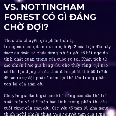
VS. NOTTINGHAM
FOREST CÓ GÌ ĐÁNG
CHỜ ĐỢI?
Theo các chuyên gia phân tích tại
trangcadobongda.mex.com, hiệp 2 của trận đấu này
được dự đoán sẽ chứa đựng nhiều yếu tố bất ngờ do
tính chất quan trọng của cuộc so tài. Phân tích từ
các chiến lược gia hàng đầu cho thấy rằng, đội nào
có thể tận dụng tối đa thời điểm phút thứ 60 trở đi
để tạo ra sự đột phá sẽ nắm lợi thế lớn trong phần
còn lại của trận đấu.
Chuyên gia đánh giá cao khả năng các cầu thủ trẻ
xuất hiện và thể hiện bản lĩnh trong phần thi đấu
cuối cùng của trận đấu. Các yếu tố tâm lý, khả năng
thích nghi chiến thuật và sự quyết tâm của từng