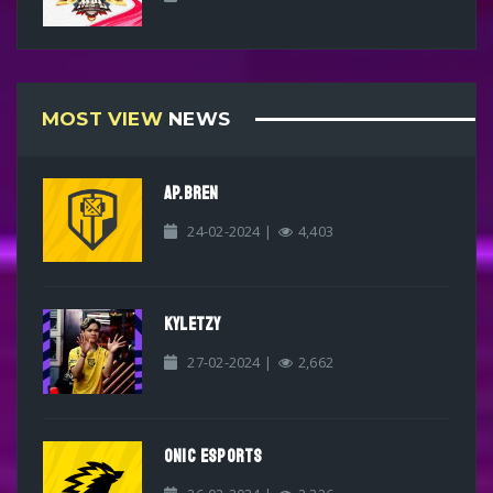
MOST VIEW
NEWS
AP.BREN
24-02-2024 |
4,403
KYLETZY
27-02-2024 |
2,662
ONIC ESPORTS