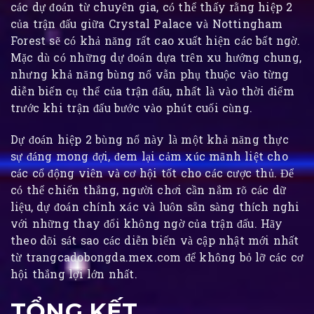
các dự đoán từ chuyên gia, có thể thấy rằng hiệp 2
của trận đấu giữa Crystal Palace và Nottingham
Forest sẽ có khả năng rất cao xuất hiện các bất ngờ.
Mặc dù có những dự đoán dựa trên xu hướng chung,
nhưng khả năng bùng nổ vẫn phụ thuộc vào từng
diễn biến cụ thể của trận đấu, nhất là vào thời điểm
trước khi trận đấu bước vào phút cuối cùng.
Dự đoán hiệp 2 bùng nổ này là một khả năng thực
sự đáng mong đợi, đem lại cảm xúc mãnh liệt cho
các cổ động viên và cơ hội tốt cho các cược thủ. Để
có thể chiến thắng, người chơi cần nắm rõ các dữ
liệu, dự đoán chính xác và luôn sẵn sàng thích nghi
với những thay đổi không ngờ của trận đấu. Hãy
theo dõi sát sao các diễn biến và cập nhật mới nhất
từ trangcadobongda.mex.com để không bỏ lỡ các cơ
hội thắng lợi lớn nhất.
TỔNG KẾT