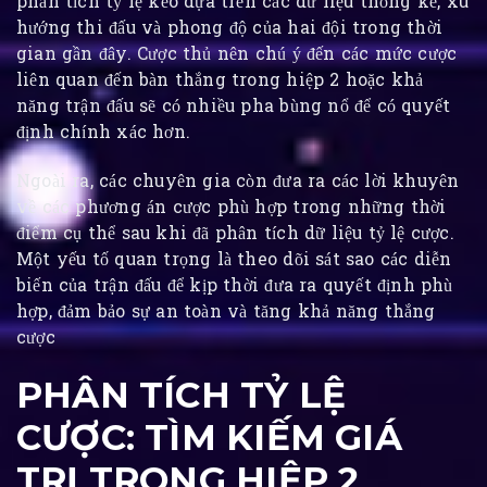
phân tích tỷ lệ kèo dựa trên các dữ liệu thống kê, xu
hướng thi đấu và phong độ của hai đội trong thời
gian gần đây. Cược thủ nên chú ý đến các mức cược
liên quan đến bàn thắng trong hiệp 2 hoặc khả
năng trận đấu sẽ có nhiều pha bùng nổ để có quyết
định chính xác hơn.
Ngoài ra, các chuyên gia còn đưa ra các lời khuyên
về các phương án cược phù hợp trong những thời
điểm cụ thể sau khi đã phân tích dữ liệu tỷ lệ cược.
Một yếu tố quan trọng là theo dõi sát sao các diễn
biến của trận đấu để kịp thời đưa ra quyết định phù
hợp, đảm bảo sự an toàn và tăng khả năng thắng
cược
PHÂN TÍCH TỶ LỆ
CƯỢC: TÌM KIẾM GIÁ
TRỊ TRONG HIỆP 2