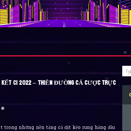
 KẾT C1 2022 – THIÊN ĐƯỜNG CÁ CƯỢC TRỰC
ột trong những nền tảng cá đặt kèo rung hàng đầu