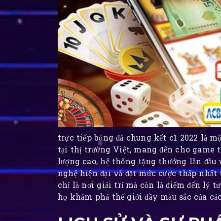
trực tiếp bóng đá chung kết c1 2022 là m
tại thị trường Việt, mang đến cho game t
lượng cao, hệ thống tặng thưởng lần đầu 
nghệ hiện đại và đặt mức cược thấp nhất
chỉ là nơi giải trí mà còn là điểm đến l
họ khám phá thế giới đầy màu sắc của các