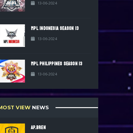
13-06-2024
MPL INDONESIA SEASON 13
13-06-2024
MPL PHILIPPINES SEASON 13
13-06-2024
MOST VIEW
NEWS
AP.BREN