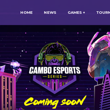
HOME
NEWS
GAMES
TOUR