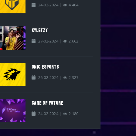
24-02-2024 |
4,404
KYLETZY
27-02-2024 |
2,662
ONIC ESPORTS
26-02-2024 |
2,327
GAME OF FUTURE
24-02-2024 |
2,180