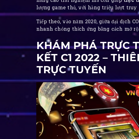
nâng cao trải nghiệm mà còn giúp
trực t
lượng game thủ, với hàng triệu lượt truy
Tiếp theo, vào năm 2020, giữa đại dịch CO
nhanh chóng thích ứng bằng cách mở rộn
KHÁM PHÁ TRỰC T
KẾT C1 2022 – TH
TRỰC TUYẾN