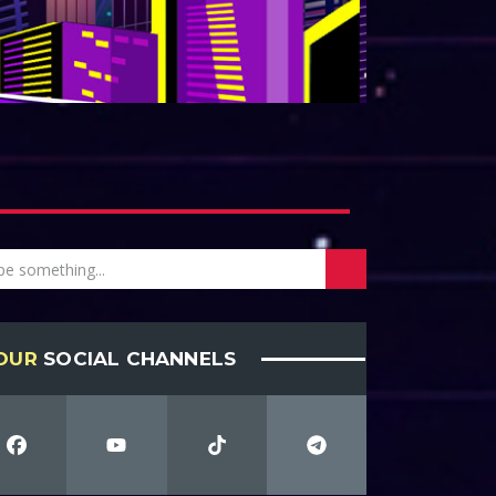
OUR
SOCIAL CHANNELS