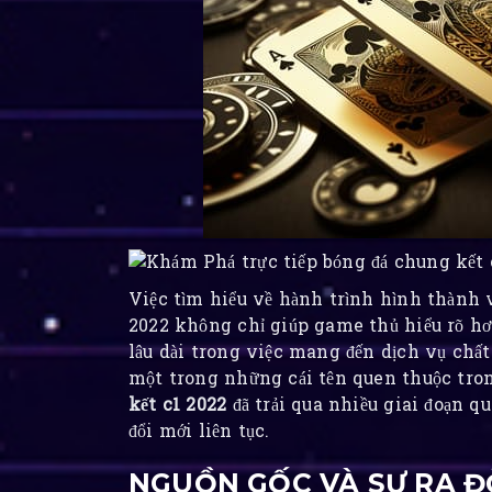
Việc tìm hiểu về hành trình hình thành v
2022 không chỉ giúp game thủ hiểu rõ h
lâu dài trong việc mang đến dịch vụ chất
một trong những cái tên quen thuộc tron
kết c1 2022
đã trải qua nhiều giai đoạn 
đổi mới liên tục.
NGUỒN GỐC VÀ SỰ RA Đ