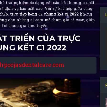
hủ trải nghiệm đa dạng với các trò tham gia chất
và dịch vụ bảo mật cao. Với sự kết hợp giữa công
 thấp,
trực tiếp bóng đá chung kết c1 2022
không
ý tưởng cho những ai đam mê tham gia cá cược, giúp
 trò tham gia trực tuyến.
ÁT TRIỂN CỦA TRỰC
NG KẾT C1 2022
/drpoojasdentalcare.com