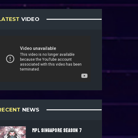
LATEST
VIDEO
RECENT
NEWS
MPL SINGAPORE SEASON 7