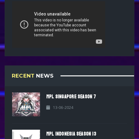
RECENT
NEWS
MPL SINGAPORE SEASON 7
13-06-2024
MPL INDONESIA SEASON 13