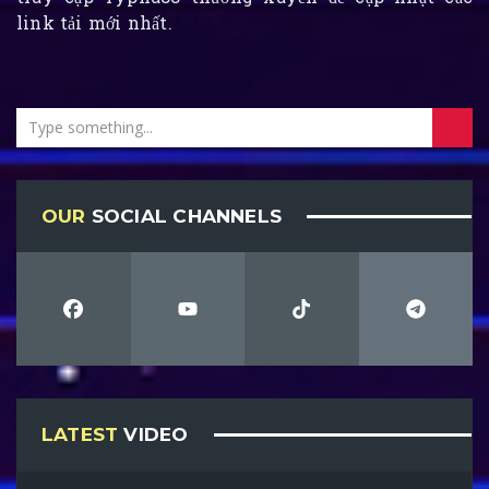
link tải mới nhất.
OUR
SOCIAL CHANNELS
LATEST
VIDEO