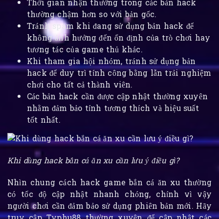
Thời gian nhận thưởng trong các bản hack
thường chậm hơn so với bản gốc.
Tránh spam khi đang sử dụng bản hack để
không ảnh hưởng đến ổn định của trò chơi hay
tương tác của game thủ khác.
Khi tham gia hội nhóm, tránh sử dụng bản
hack để duy trì tính công bằng lẫn trải nghiệm
chơi cho tất cả thành viên.
Các bản hack cần được cập nhật thường xuyên
nhằm đảm bảo tính tương thích và hiệu suất
tốt nhất.
Khi dùng hack bắn cá ăn xu cần lưu ý điều gì?
Nhìn chung cách hack game bắn cá ăn xu thường
có tốc độ cập nhật nhanh chóng, chính vì vậy
người chơi cần đảm bảo sử dụng phiên bản mới. Hãy
truy cập Typhu88 thường xuyên để cập nhật các