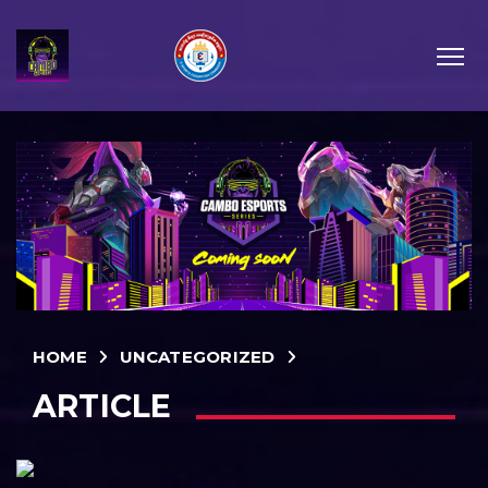
HOME
UNCATEGORIZED
ARTICLE