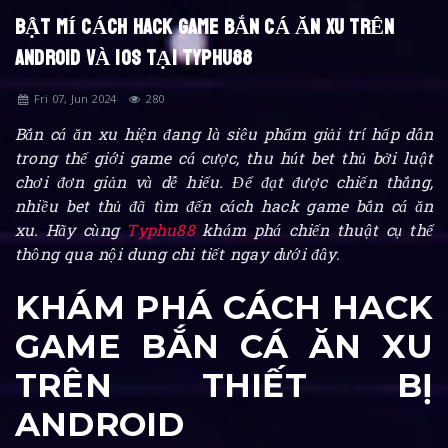
BẬT MÍ CÁCH HACK GAME BẮN CÁ ĂN XU TRÊN
ANDROID VÀ IOS TẠI TYPHU88
Fri 07, Jun 2024
280
Bắn cá ăn xu hiện đang là siêu phẩm giải trí hấp dẫn
trong thế giới game cá cược, thu hút bet thủ bởi luật
chơi đơn giản và dễ hiểu. Để đạt được chiến thắng,
nhiều bet thủ đã tìm đến cách hack game bắn cá ăn
xu. Hãy cùng
Typhu88
khám phá chiến thuật cụ thể
thông qua nội dung chi tiết ngay dưới đây.
KHÁM PHÁ CÁCH HACK
GAME BẮN CÁ ĂN XU
TRÊN THIẾT BỊ
ANDROID