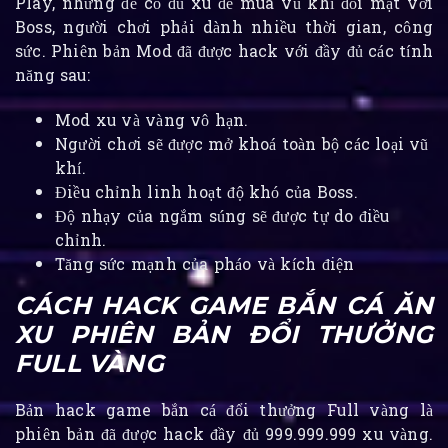
Play, nhưng để có đủ xu để mua vũ khí đối mặt với
Boss, người chơi phải dành nhiều thời gian, công
sức. Phiên bản Mod đã được hack với đầy đủ các tính
năng sau:
Mod xu và vàng vô hạn.
Người chơi sẽ được mở khoá toàn bộ các loại vũ
khí.
Điều chỉnh linh hoạt độ khó của Boss.
Độ nhạy của ngắm súng sẽ được tự do điều
chỉnh.
Tăng sức mạnh của pháo và kích điện
CÁCH HACK GAME BẮN CÁ ĂN
XU PHIÊN BẢN ĐỔI THƯỞNG
FULL VÀNG
Bản hack game bắn cá đổi thưởng Full vàng là
phiên bản đã được hack đầy đủ 999.999.999 xu vàng.