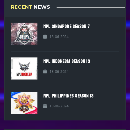
RECENT
NEWS
MPL SINGAPORE SEASON 7
13-06-2024
MPL INDONESIA SEASON 13
13-06-2024
MPL PHILIPPINES SEASON 13
13-06-2024