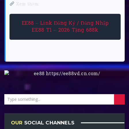
Xem thêm:
EE88 – Link Đăng Ký / Đăng Nhập
EE88 T1 – 2026 Tặng 688k
OUR
SOCIAL CHANNELS