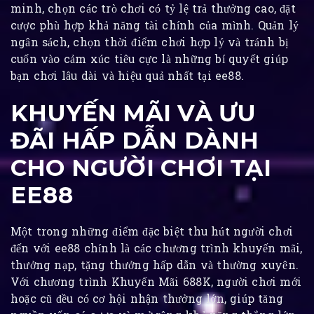
minh, chọn các trò chơi có tỷ lệ trả thưởng cao, đặt
cược phù hợp khả năng tài chính của mình. Quản lý
ngân sách, chọn thời điểm chơi hợp lý và tránh bị
cuốn vào cảm xúc tiêu cực là những bí quyết giúp
bạn chơi lâu dài và hiệu quả nhất tại ee88.
KHUYẾN MÃI VÀ ƯU
ĐÃI HẤP DẪN DÀNH
CHO NGƯỜI CHƠI TẠI
EE88
Một trong những điểm đặc biệt thu hút người chơi
đến với ee88 chính là các chương trình khuyến mãi,
thưởng nạp, tặng thưởng hấp dẫn và thường xuyên.
Với chương trình Khuyến Mãi 688K, người chơi mới
hoặc cũ đều có cơ hội nhận thưởng lớn, giúp tăng