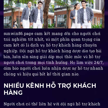
sunwin86.page cam kết mang đến cho người chơi
trải nghiệm tốt nhất, và một phần quan trọng của
cam kết đó là dịch vụ hỗ trợ khách hàng chuyên
nghiệp. Đội ngũ hỗ trợ khách hàng được đào tạo bài
bản, luôn sẵn sàng giải đáp mọi thắc mắc và hỗ trợ
người chơi trong mọi tình huống. Họ làm việc 24/7,
đảm bảo người chơi luôn nhận được sự hỗ trợ nhanh
chóng và hiệu quả bất kể thời gian nào.
NHIỀU KÊNH HỖ TRỢ KHÁCH
HÀNG
Người chơi có thể liên hệ với đội ngũ hỗ trợ khách