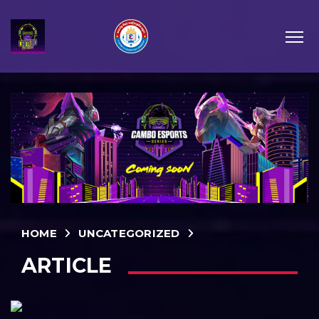
HOME
UNCATEGORIZED
ARTICLE