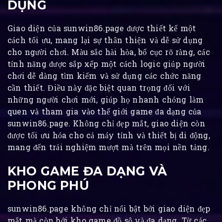
DỤNG
Giao diện của sunwin86.page được thiết kế một
cách tối ưu, mang lại sự thân thiện và dễ sử dụng
cho người chơi. Màu sắc hài hòa, bố cục rõ ràng, các
tính năng được sắp xếp một cách logic giúp người
chơi dễ dàng tìm kiếm và sử dụng các chức năng
cần thiết. Điều này đặc biệt quan trọng đối với
những người chơi mới, giúp họ nhanh chóng làm
quen và tham gia vào thế giới game đa dạng của
sunwin86.page. Không chỉ đẹp mắt, giao diện còn
được tối ưu hóa cho cả máy tính và thiết bị di động,
mang đến trải nghiệm mượt mà trên mọi nền tảng.
KHO GAME ĐA DẠNG VÀ
PHONG PHÚ
sunwin86.page không chỉ nổi bật bởi giao diện đẹp
mắt mà còn bởi kho game đồ sộ và đa dạng. Từ các