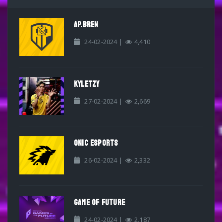
AP.BREN
24-02-2024 |
4,410
KYLETZY
27-02-2024 |
2,669
ONIC ESPORTS
26-02-2024 |
2,332
GAME OF FUTURE
24-02-2024 |
2,187