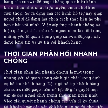
hàng của sunwin86.page thông qua nhiều kênh
khác nhau như: chat trực tuyến, email, hotline
điện thoại. Sự đa dạng của các kênh hỗ trợ này giúp
người chơi dễ dàng lựa chọn cách thức liên hệ phù
hợp nhất với mình. Việc đáp ứng nhanh chóng và
hiệu quả mọi thắc mắc của người chơi là một trong
những yếu tố quan trọng giúp sunwin86.page xây
dựng lòng tin và uy tín với khách hàng.
THỜI GIAN PHẢN HỒI NHANH
CHÓNG
Thời gian phản hồi nhanh chóng là một trong
những yếu tố quan trọng đánh giá chất lượng dịch
vụ hỗ trợ khách hàng. Đội ngũ hỗ trợ khách hàng
của sunwin86.page luôn nỗ lực để giải quyết mọi
vấn đề của người chơi trong thời gian ngắn nhất.
Việc giải quyết nhanh chóng các vấn đề kỹ thuật,
tài khoản hoặc các vấn đề khác giúp người chơi tiếp