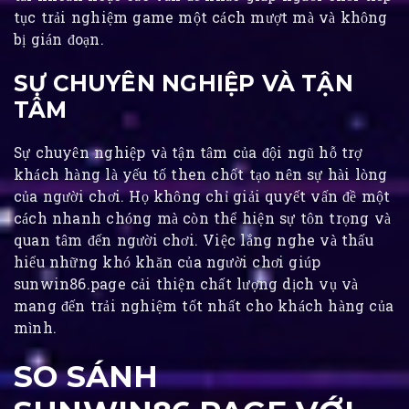
tục trải nghiệm game một cách mượt mà và không
bị gián đoạn.
SỰ CHUYÊN NGHIỆP VÀ TẬN
TÂM
Sự chuyên nghiệp và tận tâm của đội ngũ hỗ trợ
khách hàng là yếu tố then chốt tạo nên sự hài lòng
của người chơi. Họ không chỉ giải quyết vấn đề một
cách nhanh chóng mà còn thể hiện sự tôn trọng và
quan tâm đến người chơi. Việc lắng nghe và thấu
hiểu những khó khăn của người chơi giúp
sunwin86.page cải thiện chất lượng dịch vụ và
mang đến trải nghiệm tốt nhất cho khách hàng của
mình.
SO SÁNH