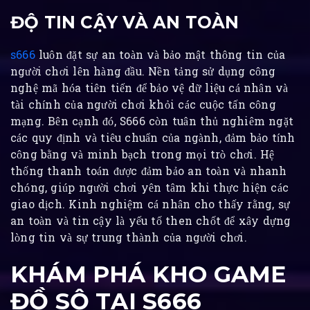
ĐỘ TIN CẬY VÀ AN TOÀN
s666
luôn đặt sự an toàn và bảo mật thông tin của
người chơi lên hàng đầu. Nền tảng sử dụng công
nghệ mã hóa tiên tiến để bảo vệ dữ liệu cá nhân và
tài chính của người chơi khỏi các cuộc tấn công
mạng. Bên cạnh đó, S666 còn tuân thủ nghiêm ngặt
các quy định và tiêu chuẩn của ngành, đảm bảo tính
công bằng và minh bạch trong mọi trò chơi. Hệ
thống thanh toán được đảm bảo an toàn và nhanh
chóng, giúp người chơi yên tâm khi thực hiện các
giao dịch. Kinh nghiệm cá nhân cho thấy rằng, sự
an toàn và tin cậy là yếu tố then chốt để xây dựng
lòng tin và sự trung thành của người chơi.
KHÁM PHÁ KHO GAME
ĐỒ SỘ TẠI S666