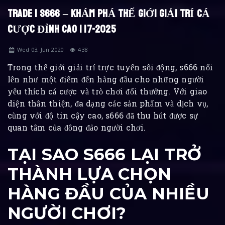
TRADE | S666 – KHÁM PHÁ THẾ GIỚI GIẢI TRÍ CÁ
CƯỢC ĐỈNH CAO | 17-2025
Wed 03, Jun 2020
438
Trong thế giới giải trí trực tuyến sôi động, s666 nổi
lên như một điểm đến hàng đầu cho những người
yêu thích cá cược và trò chơi đổi thưởng. Với giao
diện thân thiện, đa dạng các sản phẩm và dịch vụ,
cùng với độ tin cậy cao, s666 đã thu hút được sự
quan tâm của đông đảo người chơi.
TẠI SAO S666 LẠI TRỞ
THÀNH LỰA CHỌN
HÀNG ĐẦU CỦA NHIỀU
NGƯỜI CHƠI?