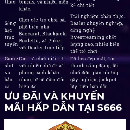
thao
tennis, và nhiều môn
kê chi tiết.
khác.
Trải nghiệm chân thực,
Chơi các trò chơi bài
Sòng
Dealer chuyên nghiệp,
phổ biến như
bạc
công nghệ
Baccarat, Blackjack,
trực
livestreaming chất
Roulette, và Poker
tuyến
lượng cao, nhiều biến
với Dealer trực tiếp.
thể trò chơi.
Game
Các trò chơi giải trí
Đồ họa đẹp mắt, âm
slot
với nhiều chủ đề và
thanh sống động, lối
và
phong cách khác
chơi đơn giản nhưng
bắn
nhau, từ cổ điển đến
gây nghiện, jackpot
cá
hiện đại.
lũy tiến hấp dẫn.
ƯU ĐÃI VÀ KHUYẾN
MÃI HẤP DẪN TẠI S666