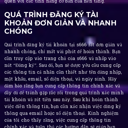
quen với các tính năng cơ bản của nền tảng.
QUÁ TRÌNH ĐĂNG KÝ TÀI
KHOẢN ĐƠN GIẢN VÀ NHANH
CHÓNG
Quá trình đăng ký tài khoản tại s666 rất đơn giản và
nhanh chóng, chỉ mất vài phút để hoàn thành. Bạn
cần truy cập vào trang chủ của s666 và nhấp vào
nút “Đăng ký”. Sau đó, bạn sẽ được yêu cầu cung cấp
các thông tin cá nhân cần thiết như tên đăng nhập,
mật khẩu, email, số điện thoại, và ngày sinh. Hãy
đảm bảo rằng bạn cung cấp thông tin chính xác và
đầy đủ để tránh gặp rắc rối trong quá trình xác minh
tài khoản và rút tiền sau này. Sau khi hoàn thành
việc điền thông tin, bạn cần xác nhận việc đăng ký
thông qua email hoặc số điện thoại. Kinh nghiệm
của tôi cho thấy rằng, việc cung cấp thông tin
chính xác và tuân thủ các hướng dẫn sẽ giúp bạn