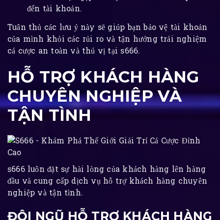
đến tài khoản.
Tuân thủ các lưu ý này sẽ giúp bạn bảo vệ tài khoản
của mình khỏi các rủi ro và tận hưởng trải nghiệm
cá cược an toàn và thú vị tại s666.
HỖ TRỢ KHÁCH HÀNG
CHUYÊN NGHIỆP VÀ
TẬN TÌNH
s666 luôn đặt sự hài lòng của khách hàng lên hàng
đầu và cung cấp dịch vụ hỗ trợ khách hàng chuyên
nghiệp và tận tình.
ĐỘI NGŨ HỖ TRỢ KHÁCH HÀNG