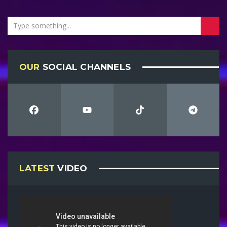
OUR
SOCIAL CHANNELS
LATEST
VIDEO