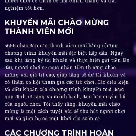
người chơi có thêm cơ hội chiến thắng và trải
nghiệm tốt hơn.
KHUYẾN MÃI CHÀO MỪNG
THÀNH VIÊN MỚI
s666 chào đón các thành viên mới bằng những
chương trình khuyến mãi đặc biệt hấp dẫn. Ngay
sau khi đăng ký tài khoản và thực hiện gửi tiền lần
đầu, người chơi sẽ được nhận tiền thưởng chào
mừng với giá trị cao, giúp tăng số dư tài khoản và
có thêm cơ hội tham gia các trò chơi. Các điều kiện
và điều khoản của chương trình khuyến mãi được
quy định rõ ràng và minh bạch, đảm bảo quyền lợi
của người chơi. Tôi thấy rằng, khuyến mãi chào
mừng là một cách tuyệt vời để thu hút người chơi
mới và giúp họ có một khởi đầu suôn sẻ.
CÁC CHƯƠNG TRÌNH HOÀN