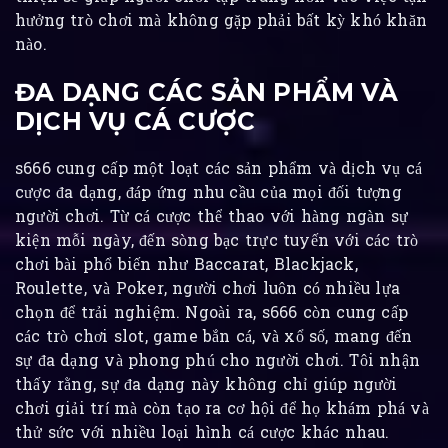
hưởng trò chơi mà không gặp phải bất kỳ khó khăn
nào.
ĐA DẠNG CÁC SẢN PHẨM VÀ
DỊCH VỤ CÁ CƯỢC
s666 cung cấp một loạt các sản phẩm và dịch vụ cá
cược đa dạng, đáp ứng nhu cầu của mọi đối tượng
người chơi. Từ cá cược thể thao với hàng ngàn sự
kiện mỗi ngày, đến sòng bạc trực tuyến với các trò
chơi bài phổ biến như Baccarat, Blackjack,
Roulette, và Poker, người chơi luôn có nhiều lựa
chọn để trải nghiệm. Ngoài ra, s666 còn cung cấp
các trò chơi slot, game bắn cá, và xổ số, mang đến
sự đa dạng và phong phú cho người chơi. Tôi nhận
thấy rằng, sự đa dạng này không chỉ giúp người
chơi giải trí mà còn tạo ra cơ hội để họ khám phá và
thử sức với nhiều loại hình cá cược khác nhau.