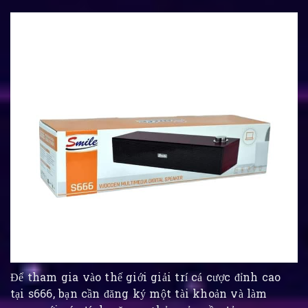
Để tham gia vào thế giới giải trí cá cược đỉnh cao
tại s666, bạn cần đăng ký một tài khoản và làm