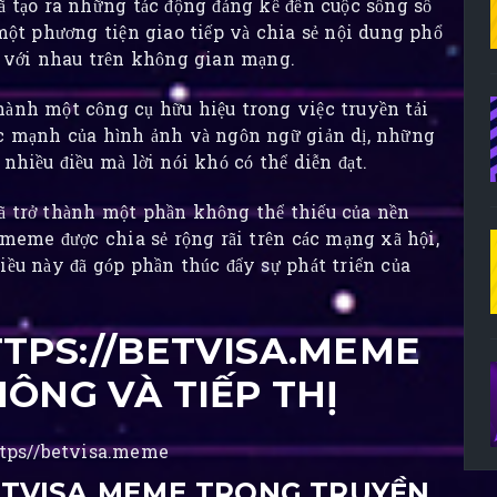
ã tạo ra những tác động đáng kể đến cuộc sống số
 một phương tiện giao tiếp và chia sẻ nội dung phổ
ác với nhau trên không gian mạng.
hành một công cụ hữu hiệu trong việc truyền tải
ức mạnh của hình ảnh và ngôn ngữ giản dị, những
nhiều điều mà lời nói khó có thể diễn đạt.
ã trở thành một phần không thể thiếu của nền
g meme được chia sẻ rộng rãi trên các mạng xã hội,
iều này đã góp phần thúc đẩy sự phát triển của
TPS://BETVISA.MEME
ÔNG VÀ TIẾP THỊ
BETVISA.MEME TRONG TRUYỀN