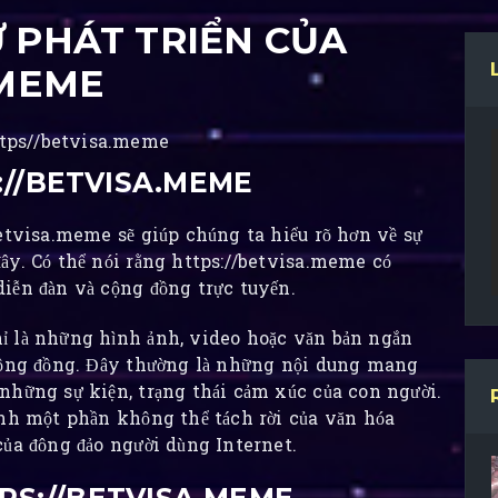
 PHÁT TRIỂN CỦA
.MEME
//BETVISA.MEME
etvisa.meme sẽ giúp chúng ta hiểu rõ hơn về sự
ây. Có thể nói rằng https://betvisa.meme có
iễn đàn và cộng đồng trực tuyến.
ỉ là những hình ảnh, video hoặc văn bản ngắn
 cộng đồng. Đây thường là những nội dung mang
những sự kiện, trạng thái cảm xúc của con người.
ành một phần không thể tách rời của văn hóa
của đông đảo người dùng Internet.