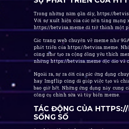
SỰ PHÁT TRIỂN CỦA HTT
Trong những năm gần đây, https://betvisa
Với sự xuất hiện của các nền tảng mạng 
https://betvisa.meme đã trở thành một ph
Các trang web chuyên về meme như 9GAG
phát triển của https://betvisa.meme. N
cũng như tạo ra cộng đồng yêu thích me
những https://betvisa.meme độc đáo và ch
Ngoài ra, sự ra đời của các ứng dụng c
hay Imgflip cũng đã giúp việc tạo và chi
bao giờ hết. Những ứng dụng này cung 
công cụ chỉnh sửa và tùy biến meme.
TÁC ĐỘNG CỦA HTTPS:/
SỐNG SỐ