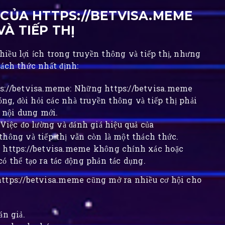
 CỦA HTTPS://BETVISA.MEME
À TIẾP THỊ
iều lợi ích trong truyền thông và tiếp thị, nhưng
ách thức nhất định:
ps://betvisa.meme: Những https://betvisa.meme
óng, đòi hỏi các nhà truyền thông và tiếp thị phải
a nội dung mới.
Việc đo lường và đánh giá hiệu quả của
hông và tiếp thị vẫn còn là một thách thức.
g https://betvisa.meme không chính xác hoặc
ó thể tạo ra tác động phản tác dụng.
https://betvisa.meme cũng mở ra nhiều cơ hội cho
án giả.