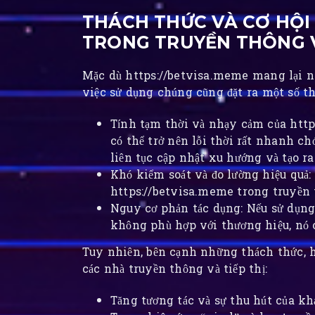
THÁCH THỨC VÀ CƠ HỘI
TRONG TRUYỀN THÔNG V
Mặc dù https://betvisa.meme mang lại nh
việc sử dụng chúng cũng đặt ra một số th
Tính tạm thời và nhạy cảm của htt
có thể trở nên lỗi thời rất nhanh ch
liên tục cập nhật xu hướng và tạo r
Khó kiểm soát và đo lường hiệu quả: 
https://betvisa.meme trong truyền t
Nguy cơ phản tác dụng: Nếu sử dụn
không phù hợp với thương hiệu, nó c
Tuy nhiên, bên cạnh những thách thức, 
các nhà truyền thông và tiếp thị:
Tăng tương tác và sự thu hút của kh