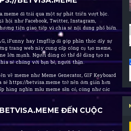
PS://BETVISA.MEME
.meme đã trải qua một sự phát triển vượt bậc.
xã hội như Facebook, Twitter, Instagram,
ương tiện giao tiếp và chia sẻ nội dung phổ biến.
, iFunny hay Imgflip đã góp phần thúc đẩy sự
hững trang web này cung cấp công cụ tạo meme,
me lớn mạnh. Người dùng có thể dễ dàng tạo ra
ia sẻ chúng với bạn bè, người thân.
huyên về meme như Meme Generator, GIF Keyboard
a sẻ https://betvisa.meme trở nên đơn giản hơn
cấp hàng nghìn mẫu meme sẵn có, cũng như các
/BETVISA.MEME ĐẾN CUỘC