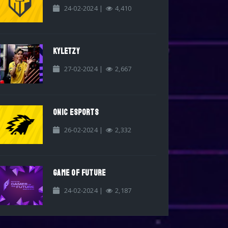
24-02-2024 |
4,410
KYLETZY
27-02-2024 |
2,667
ONIC ESPORTS
26-02-2024 |
2,332
GAME OF FUTURE
24-02-2024 |
2,187