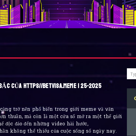
ẮC CỦA HTTPS//BETVISA.MEME | 25-2025
càng trở nên phổ biến trong giới meme và văn
ơn thuần, mà còn là một cửa sổ mở ra một thế giới
hế độc đáo đến những video hài hước,
hần không thể thiếu của cuộc sống số ngày nay.