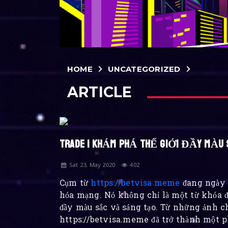
HOME
UNCATEGORIZED
ARTICLE
TRADE | KHÁM PHÁ THẾ GIỚI ĐẦY MÀU S
Sat 23, May 2020
402
Cụm từ
https://betvisa.meme
đang ngày 
hóa mạng. Nó không chỉ là một từ khóa đ
đầy màu sắc và sáng tạo. Từ những ảnh c
https://betvisa.meme đã trở thành một p