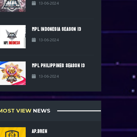
13-06-2024
MPL INDONESIA SEASON 13
13-06-2024
MPL PHILIPPINES SEASON 13
13-06-2024
MOST VIEW
NEWS
AP.BREN