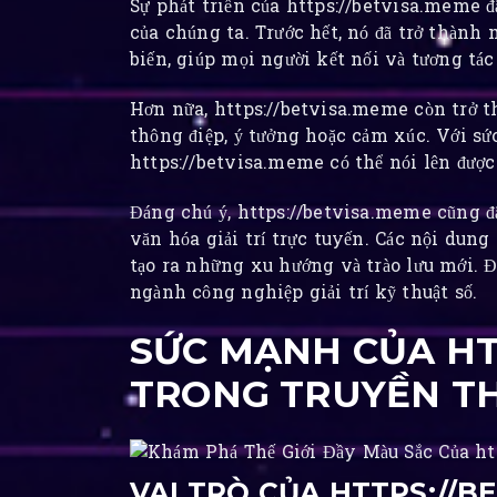
Sự phát triển của https://betvisa.meme đ
của chúng ta. Trước hết, nó đã trở thành
biến, giúp mọi người kết nối và tương t
Hơn nữa, https://betvisa.meme còn trở t
thông điệp, ý tưởng hoặc cảm xúc. Với s
https://betvisa.meme có thể nói lên được 
Đáng chú ý, https://betvisa.meme cũng đ
văn hóa giải trí trực tuyến. Các nội dun
tạo ra những xu hướng và trào lưu mới. Đ
ngành công nghiệp giải trí kỹ thuật số.
SỨC MẠNH CỦA HT
TRONG TRUYỀN TH
VAI TRÒ CỦA HTTPS://