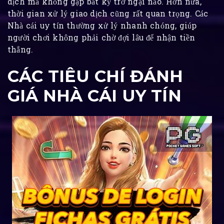
dịch mà không gặp bất kỳ trở ngại nào. Hơn nữa,
thời gian xử lý giao dịch cũng rất quan trọng. Các
Nhà cái uy tín thường xử lý nhanh chóng, giúp
người chơi không phải chờ đợi lâu để nhận tiền
thắng.
CÁC TIÊU CHÍ ĐÁNH
GIÁ NHÀ CÁI UY TÍN