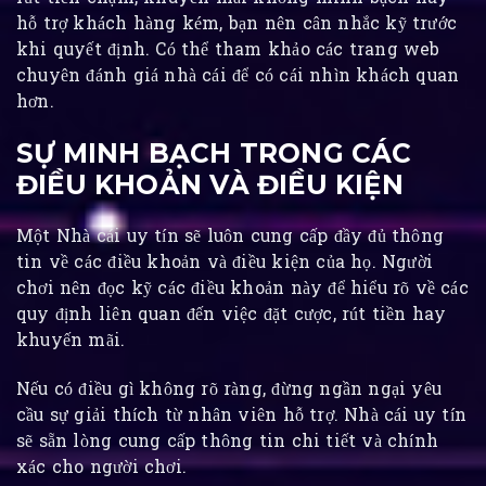
hỗ trợ khách hàng kém, bạn nên cân nhắc kỹ trước
khi quyết định. Có thể tham khảo các trang web
chuyên đánh giá nhà cái để có cái nhìn khách quan
hơn.
SỰ MINH BẠCH TRONG CÁC
ĐIỀU KHOẢN VÀ ĐIỀU KIỆN
Một Nhà cái uy tín sẽ luôn cung cấp đầy đủ thông
tin về các điều khoản và điều kiện của họ. Người
chơi nên đọc kỹ các điều khoản này để hiểu rõ về các
quy định liên quan đến việc đặt cược, rút tiền hay
khuyến mãi.
Nếu có điều gì không rõ ràng, đừng ngần ngại yêu
cầu sự giải thích từ nhân viên hỗ trợ. Nhà cái uy tín
sẽ sẵn lòng cung cấp thông tin chi tiết và chính
xác cho người chơi.