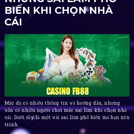
BIẾN KHI CHỌN NHÀ
CÁI
Mặc dù có nhiều thông tin và hướng dẫn, nhưng
vẫn có nhiều người chơi mắc sai lầm khi chọn nhà
cái. Dưới đây là một vài sai lầm phổ biến mà bạn nên
tránh.