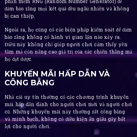
phần mềm RNG (Random Number Generator) để
đảm bảo rằng mọi kết quả đều ngẫu nhiên và không
bị can thiệp.
Ngoài ra, họ cũng có các biện pháp kiểm soát để đảm
bảo rằng không có hành vi gian lận nào xảy ra.
Điều này không chỉ giúp người chơi cảm thấy yên
tâm mà còn nâng cao giá trị của các chiến thắng mà
họ đạt được.
KHUYẾN MÃI HẤP DẪN VÀ
CÔNG BẰNG
Nhà cái uy tín thường có các chương trình khuyến
mãi hấp dẫn dành cho người chơi mới và người chơi
cũ. Những khuyến mãi này thường rất công bằng
và minh bạch, không có điều kiện ẩn giấu gây bất
lợi cho người chơi.