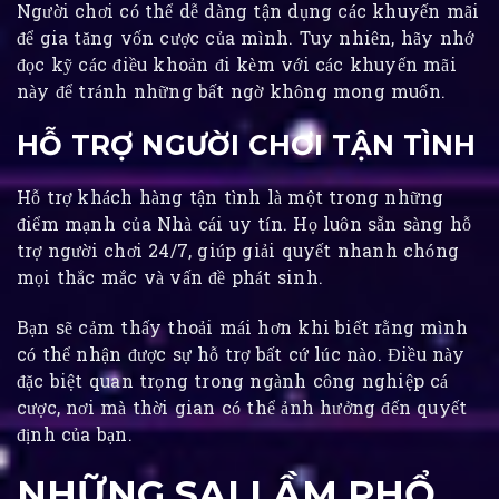
Người chơi có thể dễ dàng tận dụng các khuyến mãi
để gia tăng vốn cược của mình. Tuy nhiên, hãy nhớ
đọc kỹ các điều khoản đi kèm với các khuyến mãi
này để tránh những bất ngờ không mong muốn.
HỖ TRỢ NGƯỜI CHƠI TẬN TÌNH
Hỗ trợ khách hàng tận tình là một trong những
điểm mạnh của Nhà cái uy tín. Họ luôn sẵn sàng hỗ
trợ người chơi 24/7, giúp giải quyết nhanh chóng
mọi thắc mắc và vấn đề phát sinh.
Bạn sẽ cảm thấy thoải mái hơn khi biết rằng mình
có thể nhận được sự hỗ trợ bất cứ lúc nào. Điều này
đặc biệt quan trọng trong ngành công nghiệp cá
cược, nơi mà thời gian có thể ảnh hưởng đến quyết
định của bạn.
NHỮNG SAI LẦM PHỔ