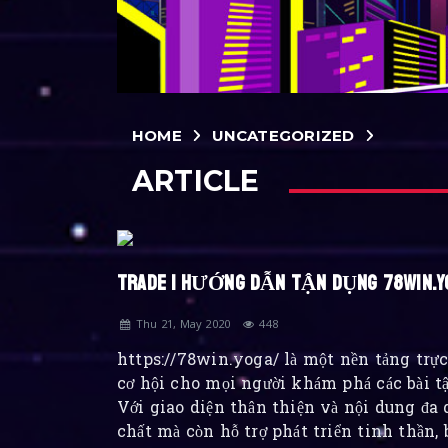
HOME
UNCATEGORIZED
ARTICLE
TRADE | HƯỚNG DẪN TẬN DỤNG 78WIN.Y
Thu 21, May 2020
448
https://78win.yoga/ là một nền tảng trự
cơ hội cho mọi người khám phá các bài tập
Với giao diện thân thiện và nội dung đa 
chất mà còn hỗ trợ phát triển tinh thần,