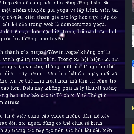
 tiếp cận dễ dàng hơn cho cộng đồng toàn cầu.
i một nhóm chuyên gia yoga và lập trình viên tại
g có điều kiện tham gia các lớp học trực tiếp do
h cốt lõi của trang web là democratize yoga,
 dễ tiếp cận hơn, đặc biệt trong bối cảnh đại dịch
g các hoạt động trực tuyến.
nh thành của https://78win.yoga/ không chỉ là
vinh giá trị tinh thần. Trong xã hội hiện đại, nơi
 công việc và căng thẳng, một nền tảng như thế
àn diện. Hãy tưởng tượng bạn bắt đầu ngày mới với
ng chỉ cơ thể linh hoạt hơn, mà tâm trí cũng trở
c cao hơn. Điều này không phải là lý thuyết suông
ẳng hạn như báo cáo từ Tổ chức Y tế Thế giới
m stress.
 lại ở việc cung cấp video hướng dẫn; nó xây
ao đổi, nơi người dùng có thể chia sẻ kinh
 sự tương tác này tạo nên sức hút lâu dài, biến