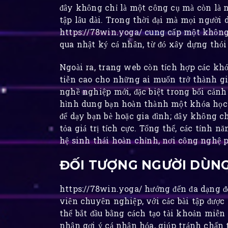
đây không chỉ là một công cụ mà còn là n
tập lâu dài. Trong thời đại mà mọi người 
https://78win.yoga/ cung cấp một không g
qua nhật ký cá nhân, từ đó xây dựng thó
Ngoài ra, trang web còn tích hợp các kh
tiễn cao cho những ai muốn trở thành giá
nghề nghiệp mới, đặc biệt trong bối cản
hình dung bạn hoàn thành một khóa học 
để dạy bạn bè hoặc gia đình; đây không c
tỏa giá trị tích cực. Tổng thể, các tính
hệ sinh thái hoàn chỉnh, nơi công nghệ p
ĐỐI TƯỢNG NGƯỜI DÙNG
https://78win.yoga/ hướng đến đa dạng đố
viên chuyên nghiệp, với các bài tập đượ
thể bắt đầu bằng cách tạo tài khoản miễn
nhận gợi ý cá nhân hóa, giúp tránh chấn t