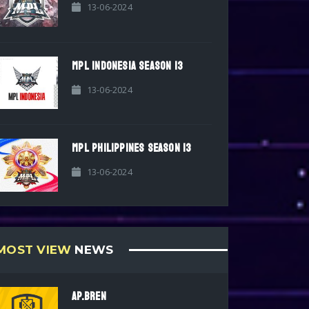
13-06-2024
MPL INDONESIA SEASON 13
13-06-2024
MPL PHILIPPINES SEASON 13
13-06-2024
MOST VIEW
NEWS
AP.BREN