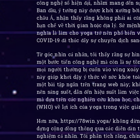
công nghệ số hiện đại, nhằm mang đến sự
Ban đầu, ý tưởng này được khởi xướng bở
châu Á, nhận thấy rằng không phải ai cũn
hạn chế về thời gian hoặc địa lý. Sứ mện
nghĩa là làm cho yoga trở nên phổ biến và
COVID-19 đã thúc đẩy sự chuyển dịch san
Từ góc nhìn cá nhân, tôi thấy rằng sự hì
một bước tiến công nghệ mà còn là sự tôn 
mọi người thường bị cuốn vào vòng xoáy
này giúp khơi dậy ý thức về sức khỏe to
một bài tập ngắn trên trang web này; khô
nên sáng suốt, dẫn đến hiệu suất làm việ
mà dựa trên các nghiên cứu khoa học, ch
(WHO) về lợi ích của yoga trong việc giả
Hơn nữa, https://78win.yoga/ không dừng
dựng cộng đồng thông qua các diễn đàn tr
nghiệm cá nhân. Tôi phân tích rằng, chính