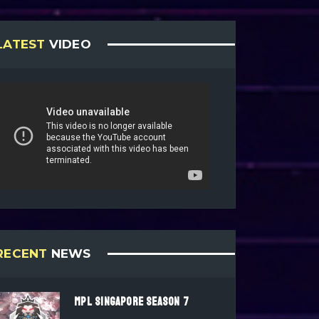
LATEST
VIDEO
RECENT
NEWS
MPL SINGAPORE SEASON 7