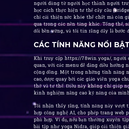
người dùng từ người học thành người tru
học cách thực hiện tư thế cây cầu (brid
chỉ cải thiện sức khỏe thể chất mà còn g
qua trong các nền tảng khác. Tổng thể, s
đổi bền vững, và tôi tin rằng đây là bước 
CÁC TÍNH NĂNG NỔI BẬ
Khi truy cập https://78win.yoga/, người 
quan, với các menu dễ dàng điều hướng nh
cộng đồng. Một trong những tính năng nổ
cao, được quay bởi các giáo viên yoga ch
thở và tư thế. Điều này không chỉ giúp n
kinh nghiệm nâng cao kỹ năng của mình
Tôi nhận thấy rằng, tính năng này vượt t
hợp công nghệ AI, cho phép trang web ph
phù hợp. Ví dụ, nếu bạn thường xuyên tập
bài tập như yoga Nidra, giúp cải thiện gi