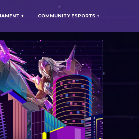
NAMENT
COMMUNITY ESPORTS