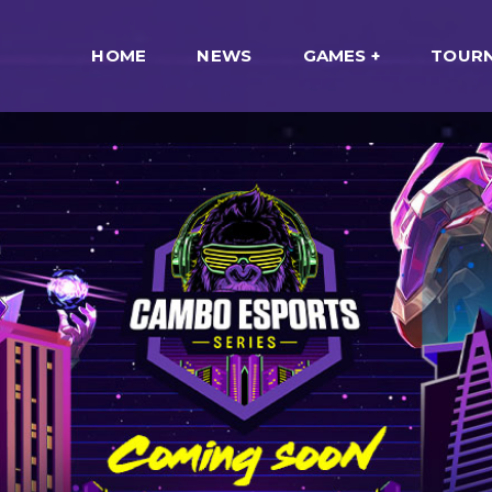
HOME
NEWS
GAMES
TOUR