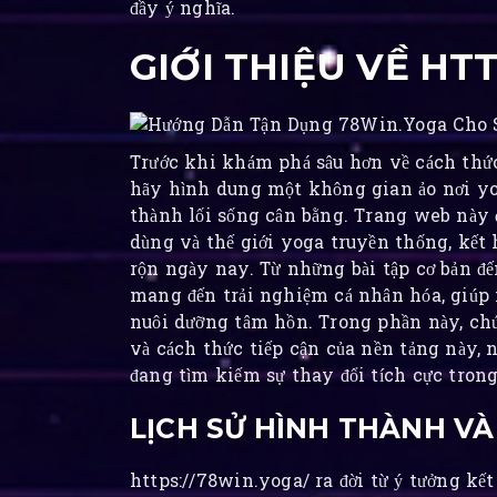
đầy ý nghĩa.
GIỚI THIỆU VỀ HT
Trước khi khám phá sâu hơn về cách thức
hãy hình dung một không gian ảo nơi yo
thành lối sống cân bằng. Trang web này 
dùng và thế giới yoga truyền thống, kết 
rộn ngày nay. Từ những bài tập cơ bản đ
mang đến trải nghiệm cá nhân hóa, giúp 
nuôi dưỡng tâm hồn. Trong phần này, chú
và cách thức tiếp cận của nền tảng này,
đang tìm kiếm sự thay đổi tích cực tron
LỊCH SỬ HÌNH THÀNH V
https://78win.yoga/ ra đời từ ý tưởng k