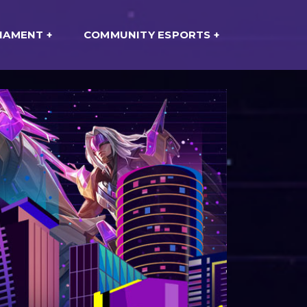
NAMENT
COMMUNITY ESPORTS