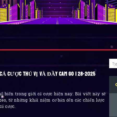
 CÁ CƯỢC THÚ VỊ VÀ ĐẦY CAM GO | 28-2025
 biến trong giới cá cược hiện nay. Bài viết này sẽ
ekeo, từ những khái niệm cơ bản đến các chiến lược
cá cược.