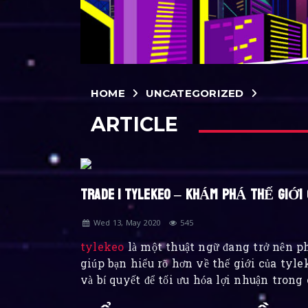
HOME
UNCATEGORIZED
ARTICLE
TRADE | TYLEKEO – KHÁM PHÁ THẾ GIỚI
Wed 13, May 2020
545
tylekeo
là một thuật ngữ đang trở nên phổ
giúp bạn hiểu rõ hơn về thế giới của tyl
và bí quyết để tối ưu hóa lợi nhuận trong 