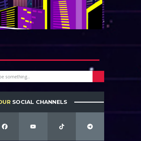
OUR
SOCIAL CHANNELS