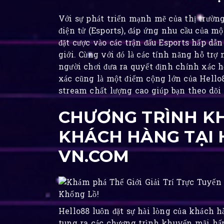
Với sự phát triển mạnh mẽ của thị trường
điện tử (Esports), đáp ứng nhu cầu của mộ
đặt cược vào các trận đấu Esports hấp dẫn
giới. Cùng với đó là các tính năng hỗ trợ
người chơi đưa ra quyết định chính xác 
xác cũng là một điểm cộng lớn của Hello
stream chất lượng cao giúp bạn theo dõi t
CHƯƠNG TRÌNH KH
KHÁCH HÀNG TẠI 
VN.COM
Hello88 luôn đặt sự hài lòng của khách h
tung ra các chương trình khuyến mãi hấp