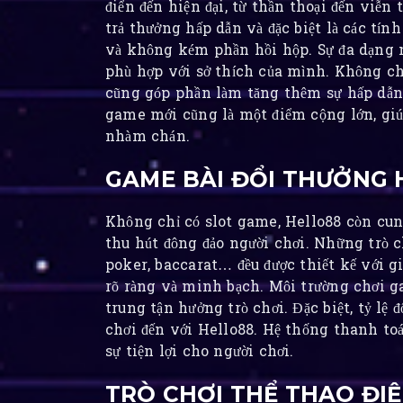
điển đến hiện đại, từ thần thoại đến viễn 
trả thưởng hấp dẫn và đặc biệt là các tí
và không kém phần hồi hộp. Sự đa dạng n
phù hợp với sở thích của mình. Không ch
cũng góp phần làm tăng thêm sự hấp dẫn c
game mới cũng là một điểm cộng lớn, gi
nhàm chán.
GAME BÀI ĐỔI THƯỞNG 
Không chỉ có slot game, Hello88 còn cun
thu hút đông đảo người chơi. Những trò c
poker, baccarat… đều được thiết kế với gi
rõ ràng và minh bạch. Môi trường chơi g
trung tận hưởng trò chơi. Đặc biệt, tỷ lệ
chơi đến với Hello88. Hệ thống thanh t
sự tiện lợi cho người chơi.
TRÒ CHƠI THỂ THAO ĐIỆ