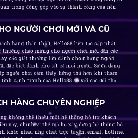
quan trọng đóng góp vào sự thành công của nền
HO NGƯỜI CHƠI MỚI VÀ CŨ
ách hàng thân thiết, Hello88 liên tục cập nhật
ừ thưởng chào mừng cho người chơi mới đến các
 hay các giải thưởng lớn dành cho những người
ãi đặc biệt dành cho tất cả mọi người. Sự đa dạng
úp người chơi cảm thấy hứng thú hơn khi tham
 tính cạnh tranh của Hello88 so với các đối thủ
CH HÀNG CHUYÊN NGHIỆP
công không thể thiếu một hệ thống hỗ trợ khách
iều này, chính vì thế mà họ xây dựng hệ thống hỗ
h khác nhau như chat trực tuyến, email, hotline.