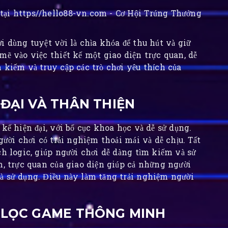
i dùng tuyệt vời là chìa khóa để thu hút và giữ
mẽ vào việc thiết kế một giao diện trực quan, dễ
 kiếm và truy cập các trò chơi yêu thích của
 ĐẠI VÀ THÂN THIỆN
kế hiện đại, với bố cục khoa học và dễ sử dụng.
gười chơi có trải nghiệm thoải mái và dễ chịu. Tất
ch logic, giúp người chơi dễ dàng tìm kiếm và sử
n, trực quan của giao diện giúp cả những người
à sử dụng. Điều này làm tăng trải nghiệm người
À LỌC GAME THÔNG MINH