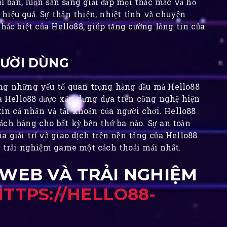
ài bản, luôn sẵn sàng giải đáp mọi thắc mắc và hỗ
hiệu quả. Sự thân thiện, nhiệt tình và chuyên
khác biệt của Hello88, giúp tăng cường lòng tin của
GƯỜI DÙNG
ong những yếu tố quan trọng hàng đầu mà Hello88
ủa Hello88 được xây dựng dựa trên công nghệ hiện
tin cá nhân và tài khoản của người chơi. Hello88
ách hàng cho bất kỳ bên thứ ba nào. Sự an toàn
 giải trí và giao dịch trên nền tảng của Hello88.
i trải nghiệm game một cách thoải mái nhất.
 WEB VÀ TRẢI NGHIỆM
HTTPS://HELLO88-