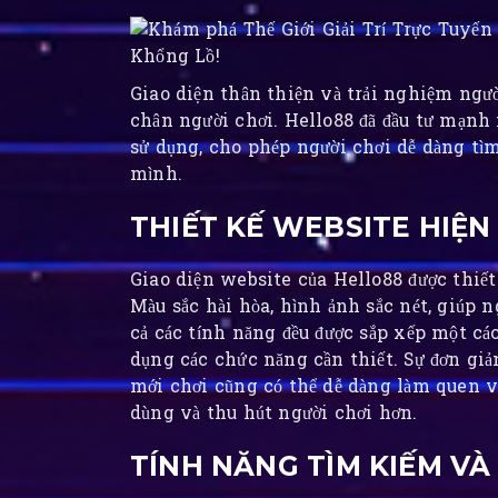
Giao diện thân thiện và trải nghiệm ngườ
chân người chơi. Hello88 đã đầu tư mạnh 
sử dụng, cho phép người chơi dễ dàng tìm
mình.
THIẾT KẾ WEBSITE HIỆN
Giao diện website của Hello88 được thiết 
Màu sắc hài hòa, hình ảnh sắc nét, giúp n
cả các tính năng đều được sắp xếp một cá
dụng các chức năng cần thiết. Sự đơn giả
mới chơi cũng có thể dễ dàng làm quen v
dùng và thu hút người chơi hơn.
TÍNH NĂNG TÌM KIẾM V