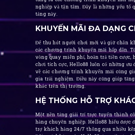
nghiệp và tận tâm. Đây là những yếu tố 
tảng này.
KHUYẾN MÃI ĐA DẠNG C
Để thu hút người chơi mới và giữ chân kh
các chương trình khuyến mãi hấp dẫn. T
vòng quay miễn phí, hoàn trả tiền cược,
chơi tích cực, Hello88 luôn có những ưu đ
về các chương trình khuyến mãi cũng gi
gia trải nghiệm. Điều này cũng giúp tăng
khác trên thị trường.
HỆ THỐNG HỖ TRỢ KHÁ
Một nền tảng giải trí trực tuyến thành 
hàng chuyên nghiệp. Hello88 hiểu được đ
trợ khách hàng 24/7 thông qua nhiều kên