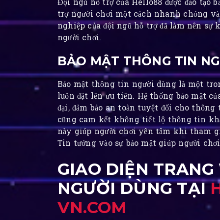
Đội ngũ hỗ trợ của Hello88 được đào tạo b
trợ người chơi một cách nhanh chóng và 
nghiệp của đội ngũ hỗ trợ đã làm nên sự 
người chơi.
BẢO MẬT THÔNG TIN N
Bảo mật thông tin người dùng là một tr
luôn đặt lên ưu tiên. Hệ thống bảo mật c
đại, đảm bảo an toàn tuyệt đối cho thông 
cũng cam kết không tiết lộ thông tin kh
này giúp người chơi yên tâm khi tham gia
Tin tưởng vào sự bảo mật giúp người chơ
GIAO DIỆN TRANG
NGƯỜI DÙNG TẠI
VN.COM