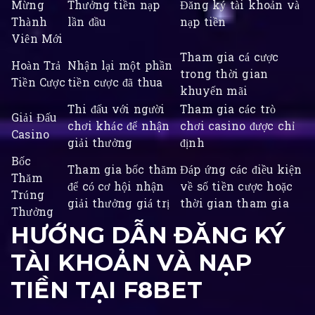
Mừng
Thưởng tiền nạp
Đăng ký tài khoản và
Thành
lần đầu
nạp tiền
Viên Mới
Tham gia cá cược
Hoàn Trả
Nhận lại một phần
trong thời gian
Tiền Cược
tiền cược đã thua
khuyến mãi
Thi đấu với người
Tham gia các trò
Giải Đấu
chơi khác để nhận
chơi casino được chỉ
Casino
giải thưởng
định
Bốc
Tham gia bốc thăm
Đáp ứng các điều kiện
Thăm
để có cơ hội nhận
về số tiền cược hoặc
Trúng
giải thưởng giá trị
thời gian tham gia
Thưởng
HƯỚNG DẪN ĐĂNG KÝ
TÀI KHOẢN VÀ NẠP
TIỀN TẠI F8BET