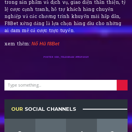
trong sản phẩm và dịch vụ, giao diện thân thiện, tỷ
lệ cược cạnh tranh, hỗ trợ khách hàng chuyên
nghiệp và các chương trình khuyến mãi hấp dẫn,
F8Bet xứng đáng là lựa chọn hàng đầu cho những
ai đam mê cá cược trực tuyến.
xem thêm:
Nổ Hũ f8Bet
POSTER SEO_TELEGRAM #55252025
OUR
SOCIAL CHANNELS