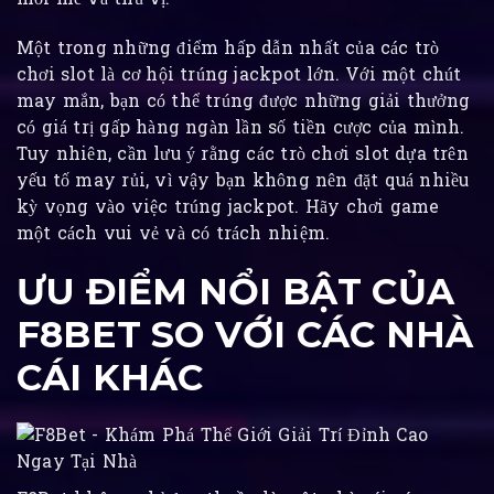
Một trong những điểm hấp dẫn nhất của các trò
chơi slot là cơ hội trúng jackpot lớn. Với một chút
may mắn, bạn có thể trúng được những giải thưởng
có giá trị gấp hàng ngàn lần số tiền cược của mình.
Tuy nhiên, cần lưu ý rằng các trò chơi slot dựa trên
yếu tố may rủi, vì vậy bạn không nên đặt quá nhiều
kỳ vọng vào việc trúng jackpot. Hãy chơi game
một cách vui vẻ và có trách nhiệm.
ƯU ĐIỂM NỔI BẬT CỦA
F8BET SO VỚI CÁC NHÀ
CÁI KHÁC