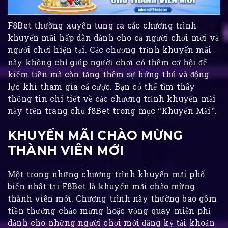
F8Bet thường xuyên tung ra các chương trình
khuyến mãi hấp dẫn dành cho cả người chơi mới và
người chơi hiện tại. Các chương trình khuyến mãi
này không chỉ giúp người chơi có thêm cơ hội để
kiếm tiền mà còn tăng thêm sự hứng thú và động
lực khi tham gia cá cược. Bạn có thể tìm thấy
thông tin chi tiết về các chương trình khuyến mãi
này trên trang chủ f8Bet trong mục “Khuyến Mãi”.
KHUYẾN MÃI CHÀO MỪNG
THÀNH VIÊN MỚI
Một trong những chương trình khuyến mãi phổ
biến nhất tại F8Bet là khuyến mãi chào mừng
thành viên mới. Chương trình này thường bao gồm
tiền thưởng chào mừng hoặc vòng quay miễn phí
dành cho những người chơi mới đăng ký tài khoản