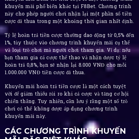
khuyến mãi phổ biến khác tại F8Bet. Chương trình
này cho phép người chơi nhận lại một phần số tiền
cược đã thua trong một khoảng thời gian nhất định.
Tỷ lệ hoàn trả tiền cược thường dao động từ 0,5% đến
1%, tùy thuộc vào chương trình khuyến mãi cụ thể
và loại trò chơi mà người chơi tham gia. Ví dụ: nếu
bạn tham gia cá cược thể thao và nhận được tỷ lệ
hoàn trả 0,8%, bạn sẽ nhận lại 8.000 VNĐ cho mỗi
1.000.000 VNĐ tiền cược đã thua.
Khuyến mãi hoàn trả tiền cược là một cách tuyệt
vời để giảm thiểu rủi ro khi cá cược và tăng cơ hội
chiến thắng. Tuy nhiên, cần lưu ý rằng một số trò
chơi có thể không được áp dụng chương trình
khuyến mãi này.
CÁC CHƯƠNG TRÌNH KHUYẾN