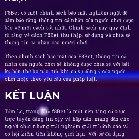
F8Bet có một chính sách bảo mật nghiêm ngặt để
đảm bảo rằng thông tin cá nhân của người chơi được
bảo vệ một cách tốt nhất. Chính sách này quy định
rõ ràng về cách F8Bet thu thập, sử dụng và chia sẻ
thông tin cá nhân của người chơi.
Theo chính sách bảo mật của F8Bet, thông tin cá
nhân của người chơi sẽ không được chia sẻ với bất
kỳ bên thứ ba nào, trừ khi có sự đồng ý của người
chơi hoặc theo yêu cầu của pháp luật.
KẾT LUẬN
Tóm lại, trang chủ f8Bet là một nền tảng cá cược
trực tuyến đáng tin cậy và hấp dẫn, mang đến cho
người chơi những trải nghiệm giải trí đỉnh cao và
cơ hội kiếm tiền không giới hạn. Với sự đa dạng