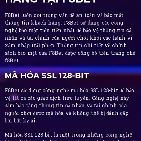
F8Bet luôn coi trọng vấn đề an toàn và bảo mật
thông tin khách hàng. F8Bet sử dụng các công
nghệ bảo mật tiên tiến nhất để bảo vệ thông tin cá
nhân và tài chính của người chơi khỏi các hành vi
xâm nhập trái phép. Thông tin chi tiết về chính
sách bảo mật của F8Bet được công bố trên trang chủ
f8Bet.
MÃ HÓA SSL 128-BIT
F8Bet sử dụng công nghệ mã hóa SSL 128-bit để bảo
vệ tất cả các giao dịch trực tuyến. Công nghệ này
đảm bảo rằng thông tin cá nhân và tài chính của
người chơi được mã hóa và không thể bị đánh cắp
bởi bất kỳ ai.
Mã hóa SSL 128-bit là một trong những công nghệ