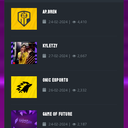
AP.BREN
24-02-2024 |
4,410
KYLETZY
27-02-2024 |
2,667
ONIC ESPORTS
26-02-2024 |
2,332
GAME OF FUTURE
24-02-2024 |
2,187