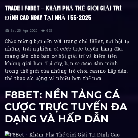
TRADE | F8BET – KHÁM PHÁ THẾ GIỚI GIẢI TRÍ
ĐỈNH CAO NGAY TẠI NHÀ | 55-2025
Sat 25, Apr 2020
625
Chào mừng bạn đến với trang chủ f8Bet, nơi hội tụ
những trải nghiệm cá cược trực tuyến hàng đầu,
mang đến cho bạn cơ hội giải trí và kiếm tiền
không giới hạn. Tại đây, bạn sẽ được đắm mình
trong thế giới của những trò chơi casino hấp dẫn,
thể thao sôi động và nhiều hơn thế nữa.
F8BET: NỀN TẢNG CÁ
CƯỢC TRỰC TUYẾN ĐA
DẠNG VÀ HẤP DẪN